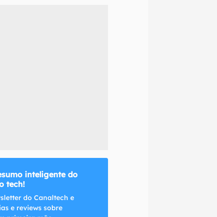
naltech.
esumo inteligente do
 tech!
sletter do Canaltech e
ias e reviews sobre