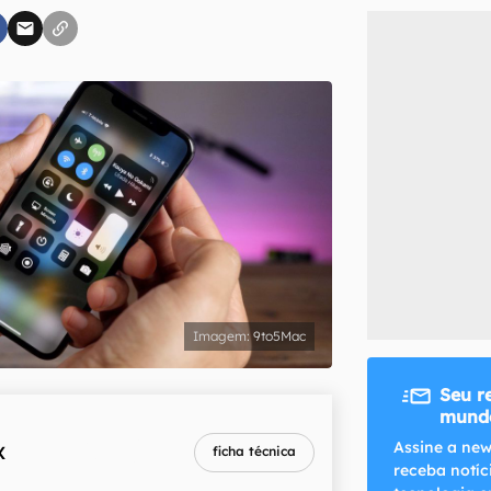
inscreva-se
li, aceito e concordo com os
Termos de Uso e Política de Privacidade do Ca
9to5Mac
Seu r
mundo
melhor preço
Assine a new
X
ficha técnica
R$ 1.129,00
receba notíc