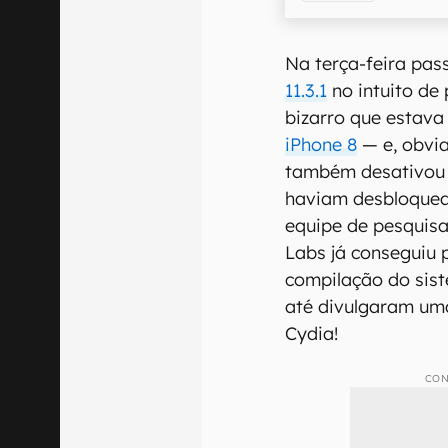
Na terça-feira pas
11.3.1
no intuito de 
bizarro que estav
iPhone 8
— e, obvia
também desativou o
haviam desbloquea
equipe de pesquisa
Labs já conseguiu p
compilação do sist
até divulgaram um
Cydia!
CON