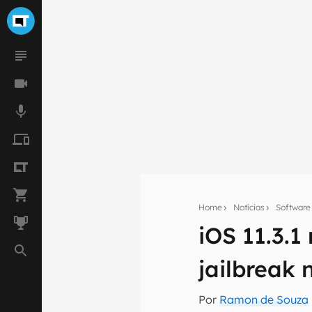
Home
Notícias
Software
iOS 11.3.1
Seu res
jailbreak 
Assine a newsle
mão.
Por
Ramon de Souza