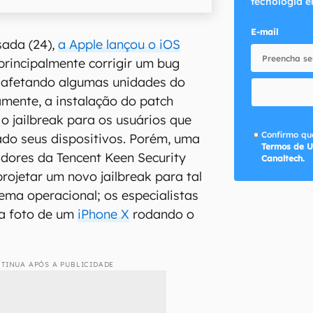
tecnologia e
E-mail
sada (24),
a Apple lançou o iOS
principalmente corrigir um bug
a afetando algumas unidades do
mente, a instalação do patch
 jailbreak para os usuários que
Confirmo que
do seus dispositivos. Porém, uma
Termos de U
dores da Tencent Keen Security
Canaltech.
rojetar um novo jailbreak para tal
ema operacional; os especialistas
a foto de um
iPhone X
rodando o
TINUA APÓS A PUBLICIDADE