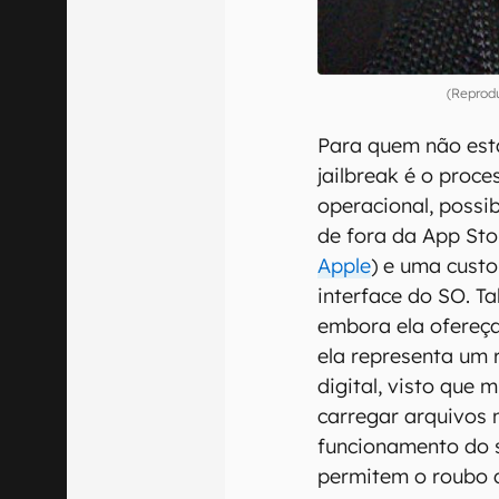
(Reprodu
Para quem não está
jailbreak é o proc
operacional, possib
de fora da App Sto
Apple
) e uma cust
interface do SO. T
embora ela ofereça
ela representa um 
digital, visto que
carregar arquivos 
funcionamento do 
permitem o roubo 