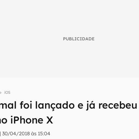
PUBLICIDADE
iOS
 mal foi lançado e já recebeu
umo inteligente do mundo tech!
no iPhone X
tter do Canaltech e receba notícias e reviews sobre tecnologia 
|
30/04/2018 às 15:04