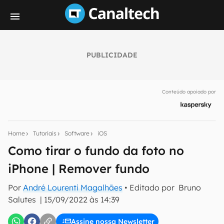
PUBLICIDADE
Seu resumo inteligente do mundo tech!
Assine a newsletter do Canaltech e receba
Conteúdo apoiado por
notícias e reviews sobre tecnologia em primeira
mão.
E-mail
Home
Tutoriais
Software
iOS
Como tirar o fundo da foto no
iPhone | Remover fundo
inscreva-se
Por
André Lourenti Magalhães
• Editado por
Bruno
Salutes
|
15/09/2022 às 14:39
Confirmo que li, aceito e concordo com os
Termos de
Uso e Política de Privacidade do Canaltech.
Assine nossa Newsletter