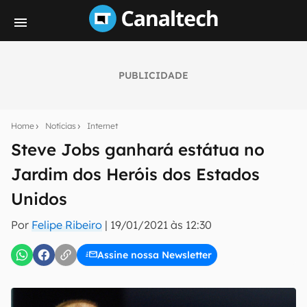
PUBLICIDADE
Seu resumo inteligente do mundo tech!
Assine a newsletter do Canaltech e receba
Home
Notícias
Internet
notícias e reviews sobre tecnologia em primeira
mão.
Steve Jobs ganhará estátua no
Jardim dos Heróis dos Estados
E-mail
Unidos
Por
Felipe Ribeiro
|
19/01/2021 às 12:30
inscreva-se
Assine nossa Newsletter
Confirmo que li, aceito e concordo com os
Termos de
Uso e Política de Privacidade do Canaltech.