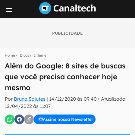
PUBLICIDADE
Seu resumo inteligente do mundo tech!
Assine a newsletter do Canaltech e receba
Home
Dicas
Internet
notícias e reviews sobre tecnologia em primeira
mão.
Além do Google: 8 sites de buscas
que você precisa conhecer hoje
E-mail
mesmo
Por
Bruno Salutes
|
14/12/2020 às 09:40
•
Atualizado
inscreva-se
12/04/2022 às 11:07
Assine nossa Newsletter
Confirmo que li, aceito e concordo com os
Termos de
Uso e Política de Privacidade do Canaltech.