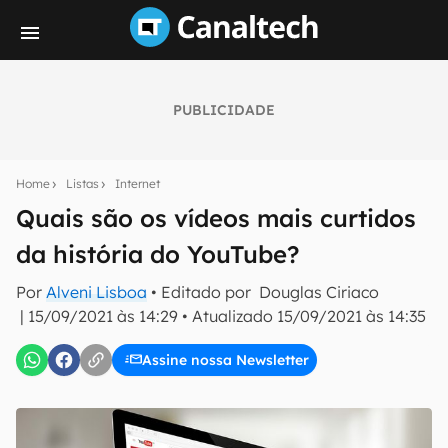
PUBLICIDADE
Seu resumo inteligente do mundo tech!
Assine a newsletter do Canaltech e receba
Home
Listas
Internet
notícias e reviews sobre tecnologia em primeira
mão.
Quais são os vídeos mais curtidos
da história do YouTube?
E-mail
Por
Alveni Lisboa
• Editado por
Douglas Ciriaco
|
15/09/2021 às 14:29
•
Atualizado
15/09/2021 às 14:35
inscreva-se
Assine nossa Newsletter
Confirmo que li, aceito e concordo com os
Termos de
Uso e Política de Privacidade do Canaltech.