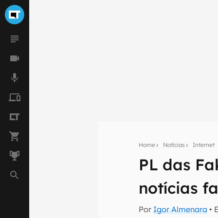
Home
Notícias
Internet
PL das Fa
Seu res
notícias f
Assine a newsle
mão.
Por
Igor Almenara
• 