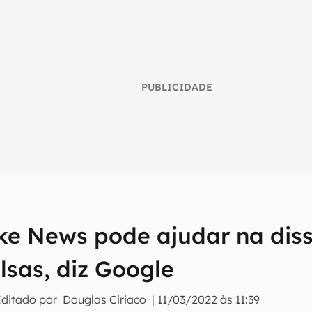
PUBLICIDADE
ke News pode ajudar na dis
umo inteligente do mundo tech!
alsas, diz Google
tter do Canaltech e receba notícias e reviews sobre tecnologia 
Editado por
Douglas Ciriaco
|
11/03/2022 às 11:39