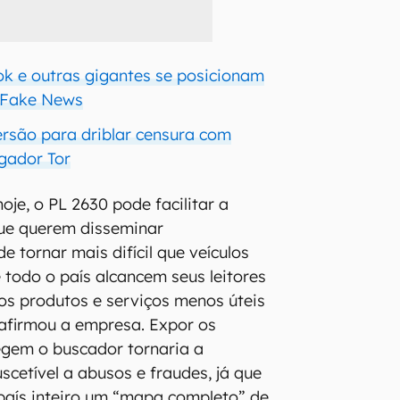
k e outras gigantes se posicionam
s Fake News
ersão para driblar censura com
gador Tor
hoje, o PL 2630 pode facilitar a
ue querem disseminar
 tornar mais difícil que veículos
todo o país alcancem seus leitores
os produtos e serviços menos úteis
afirmou a empresa. Expor os
gem o buscador tornaria a
scetível a abusos e fraudes, já que
 país inteiro um “mapa completo” de