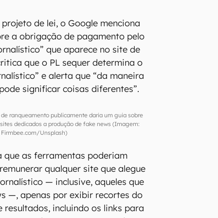
 projeto de lei, o Google menciona
bre a obrigação de pagamento pelo
rnalístico” que aparece no site de
ritica que o PL sequer determina o
nalístico” e alerta que “da maneira
pode significar coisas diferentes”.
 de ranqueamento publicamente daria um guia sobre
sites dedicados a produção de fake news (Imagem:
Firmbee.com/Unsplash)
 que as ferramentas poderiam
remunerar qualquer site que alegue
ornalístico — inclusive, aqueles que
 —, apenas por exibir recortes do
 resultados, incluindo os links para