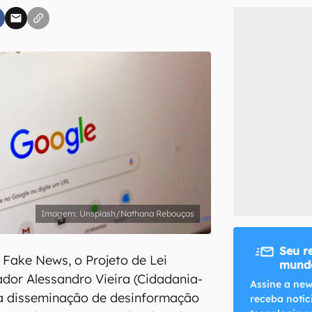
inscreva-se
li, aceito e concordo com os
Termos de Uso e Política de Privacidade do Ca
Unsplash/Nathana Rebouças
Seu r
Fake News, o Projeto de Lei
mundo
dor Alessandro Vieira (Cidadania-
Assine a new
r a disseminação de desinformação
receba notíc