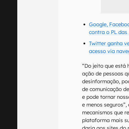
Google, Faceboo
contra o PL da
Twitter ganha v
acesso via nave
“Do jeito que está 
ação de pessoas q
desinformação, pode
de comunicação de 
e pode tornar noss
e menos seguros”, 
mecanismos que re
plataforma mais su
daria aos sites do