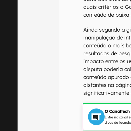
quais critérios o G
conteúdo de baixa 
Ainda segundo a gig
manipulação de in
conteúdo o mais b
resultados de pesqu
impacto entre os u
disputa poderia co
conteúdo apurado 
distantes na págin
significativamente 
O Canaltech
Entre no canal 
dicas de tecnol