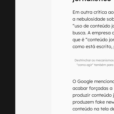
Em outra crítica ao
a nebulosidade so
“uso de conteúdo jo
busca. A empresa c
que é “conteúdo jor
como está escrito, 
Destrinchar os mecanismos
"como agir" também para 
O Google menciona
acabar forçadas a 
produzir conteúdo j
produzem fake news
conteúdo na tela de