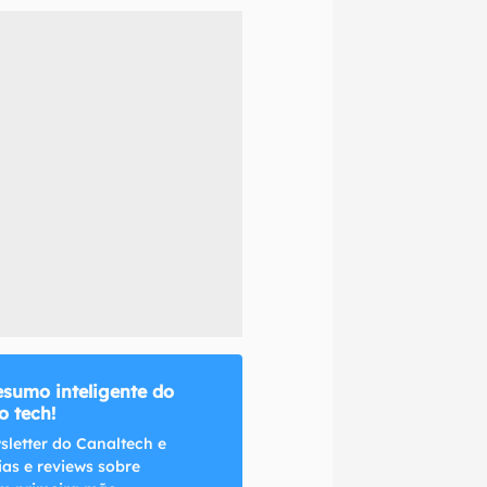
naltech.
esumo inteligente do
 tech!
sletter do Canaltech e
ias e reviews sobre