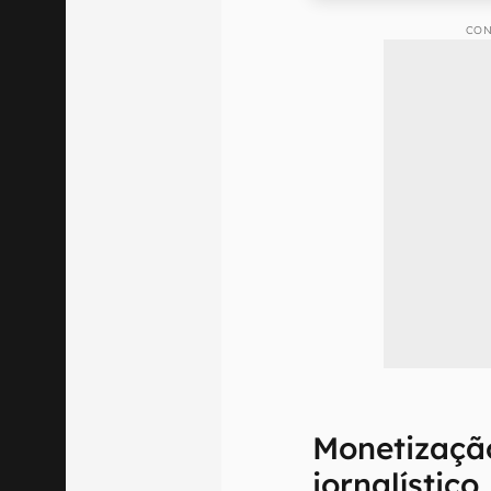
CON
Monetizaçã
jornalístico