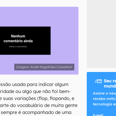
inscreva-se
li, aceito e concordo com os
Termos de Uso e Política de Privacidade do Ca
André Magalhães/Canaltech
Seu r
essão usada para indicar algum
mundo
ridade ou algo que não foi bem-
Assine a new
 suas variações (flop, flopando, e
receba notíc
tecnologia e
parte do vocabulário de muita gente
 e sempre é acompanhado de uma
E-mail