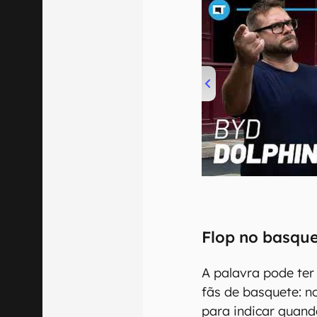
00:00
/
04:07
Flop no basqu
A palavra pode ter 
fãs de basquete: n
para indicar quand