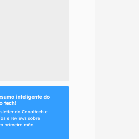
naltech.
esumo inteligente do
 tech!
sletter do Canaltech e
ias e reviews sobre
m primeira mão.