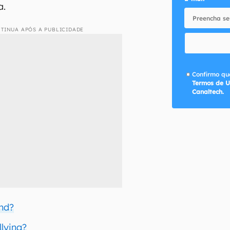
a.
TINUA APÓS A PUBLICIDADE
Confirmo que
Termos de U
Canaltech.
nd?
llying?