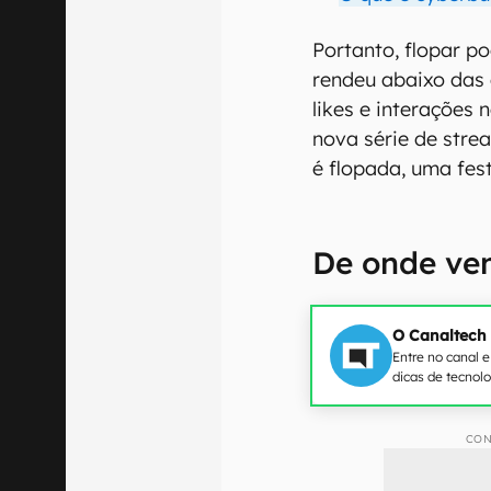
Portanto, flopar p
rendeu abaixo das
likes e interações 
nova série de stre
é flopada, uma fest
De onde ve
O Canaltech
Entre no canal 
dicas de tecnol
CON