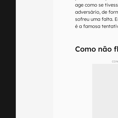
age como se tivess
adversário, de for
sofreu uma falta. 
é a famosa tentati
Como não f
CON