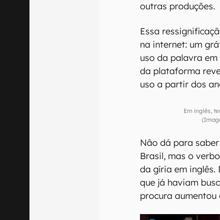
outras produções.
Essa ressignificaç
na internet: um gr
uso da palavra em l
da plataforma rev
uso a partir dos a
Em inglês, te
(Imag
Não dá para saber
Brasil, mas o verb
da gíria em inglês
que já haviam bus
procura aumentou 