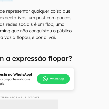
ode representar qualquer coisa que
 expectativas: um post com poucos
nas redes sociais é um flop, uma
aming que não conquistou o público
a vazia flopou, e por aí vai.
m a expressão flopar?
 está no WhatsApp!
WhatsApp
e acompanhe notícias e
ogia
TINUA APÓS A PUBLICIDADE