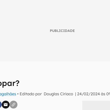
PUBLICIDADE
opar?
umo inteligente do mundo tech!
tter do Canaltech e receba notícias e reviews sobre tecnologia 
Magalhães
• Editado por
Douglas Ciriaco
|
24/02/2024 às 0