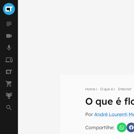
Home
O que é
Internet
O que é fl
Seu res
Assine a newsle
Por
André Lourenti 
mão.
Compartilhe:
E-mail