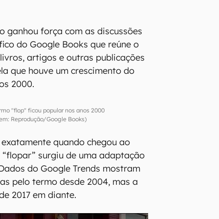
ão ganhou força com as discussões
áfico do Google Books que reúne o
ivros, artigos e outras publicações
ela que houve um crescimento do
nos 2000.
rmo "flop" ficou popular nos anos 2000
em: Reprodução/Google Books)
 exatamente quando chegou ao
o “flopar” surgiu de uma adaptação
. Dados do Google Trends mostram
cas pelo termo desde 2004, mas a
de 2017 em diante.