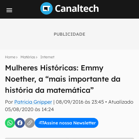
PUBLICIDADE
Seu resumo inteligente do mundo tech!
Assine a newsletter do Canaltech e receba
Home
Matérias
Internet
notícias e reviews sobre tecnologia em primeira
mão.
Mulheres Históricas: Emmy
Noether, a “mais importante da
E-mail
história da matemática”
Por
Patricia Gnipper
|
08/09/2016 às 23:45
•
Atualizado
inscreva-se
05/08/2020 às 14:24
Assine nossa Newsletter
Confirmo que li, aceito e concordo com os
Termos de
Uso e Política de Privacidade do Canaltech.