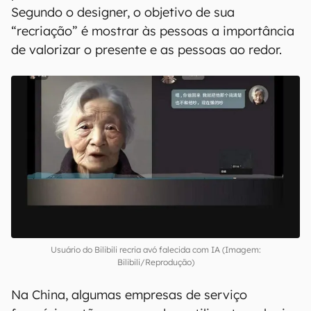
ao passado.
Para Wu Wuliu, a recriação digital foi a forma
que ele encontrou para lidar com seus
arrependimentos após a morte da avó, em
janeiro. No vídeo, ele conta que a avó o criou
quando criança e que eles tinham um
relacionamento próximo, mas trocou poucas
palavras com ela em seus últimos dias de vida.
Segundo o designer, o objetivo de sua
“recriação” é mostrar às pessoas a importância
de valorizar o presente e as pessoas ao redor.