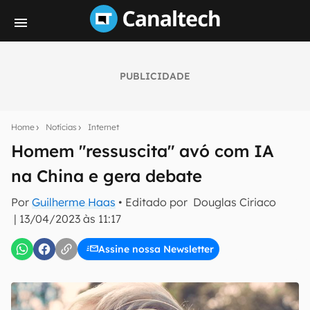
PUBLICIDADE
Seu resumo inteligente do mundo tech!
Assine a newsletter do Canaltech e receba
Home
Notícias
Internet
notícias e reviews sobre tecnologia em primeira
mão.
Homem "ressuscita" avó com IA
na China e gera debate
E-mail
Por
Guilherme Haas
• Editado por
Douglas Ciriaco
|
13/04/2023 às 11:17
inscreva-se
Assine nossa Newsletter
Confirmo que li, aceito e concordo com os
Termos de
Uso e Política de Privacidade do Canaltech.