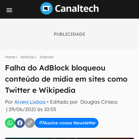
PUBLICIDADE
Seu resumo inteligente do mundo tech!
Assine a newsletter do Canaltech e receba
Home
Notícias
Internet
notícias e reviews sobre tecnologia em primeira
mão.
Falha do AdBlock bloqueou
conteúdo de mídia em sites como
E-mail
Twitter e Wikipedia
Por
Alveni Lisboa
• Editado por
Douglas Ciriaco
inscreva-se
|
29/06/2021 às 10:55
Assine nossa Newsletter
Confirmo que li, aceito e concordo com os
Termos de
Uso e Política de Privacidade do Canaltech.