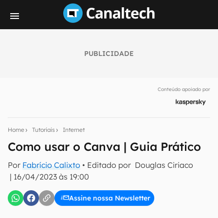
PUBLICIDADE
Seu resumo inteligente do mundo tech!
Assine a newsletter do Canaltech e receba
Conteúdo apoiado por
notícias e reviews sobre tecnologia em primeira
mão.
E-mail
Home
Tutoriais
Internet
Como usar o Canva | Guia Prático
Por
Fabrício Calixto
• Editado por
Douglas Ciriaco
inscreva-se
|
16/04/2023 às 19:00
Confirmo que li, aceito e concordo com os
Termos de
Assine nossa Newsletter
Uso e Política de Privacidade do Canaltech.