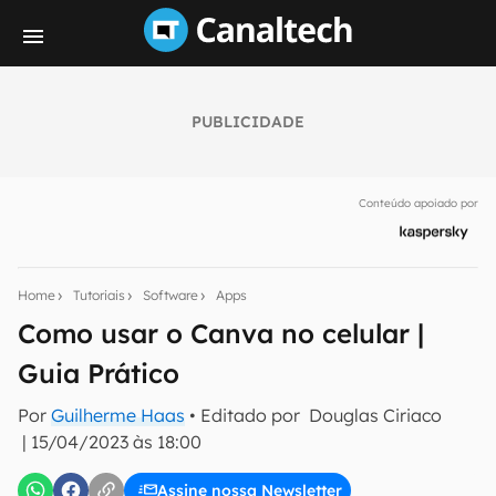
PUBLICIDADE
Seu resumo inteligente do mundo tech!
Assine a newsletter do Canaltech e receba
Conteúdo apoiado por
notícias e reviews sobre tecnologia em primeira
mão.
E-mail
Home
Tutoriais
Software
Apps
Como usar o Canva no celular |
Guia Prático
inscreva-se
Por
Guilherme Haas
• Editado por
Douglas Ciriaco
|
15/04/2023 às 18:00
Confirmo que li, aceito e concordo com os
Termos de
Uso e Política de Privacidade do Canaltech.
Assine nossa Newsletter