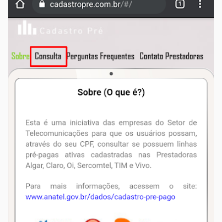
Passo 1:
em seu navegador, acesse
cadastropre.com.br
e toque em "Consulta";