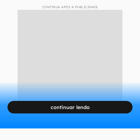
Informe seu CPF e pesquise (Imagem: André Magalhães/Captura de
tela)
CONTINUA APÓS A PUBLICIDADE