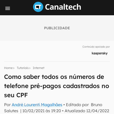
PUBLICIDADE
Seu resumo inteligente do mundo tech!
Assine a newsletter do Canaltech e receba
Conteúdo apoiado por
notícias e reviews sobre tecnologia em primeira
mão.
E-mail
Home
Tutoriais
Internet
Como saber todos os números de
telefone pré-pagos cadastrados no
inscreva-se
seu CPF
Confirmo que li, aceito e concordo com os
Termos de
Por
André Lourenti Magalhães
• Editado por
Bruno
Uso e Política de Privacidade do Canaltech.
Salutes
|
10/02/2021 às 19:20
•
Atualizado
12/04/2022