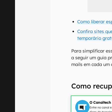
Como liberar es
Confira sites qu
temporário gra
Para simplificar e
a seguir um guia p
mails em cada um 
Como recup
O Canaltech
Entre no canal 
dicas de tecnol