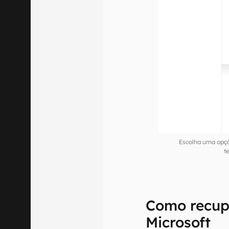
Escolha uma opçã
t
Como recup
Microsoft