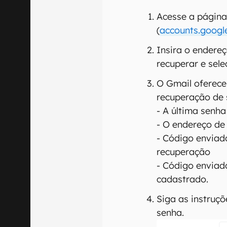
Acesse a página
(
accounts.googl
Insira o endere
recuperar e sel
O Gmail oferece
recuperação de 
- A última senh
- O endereço de
- Código enviad
recuperação
- Código enviad
cadastrado.
Siga as instruçõ
senha.