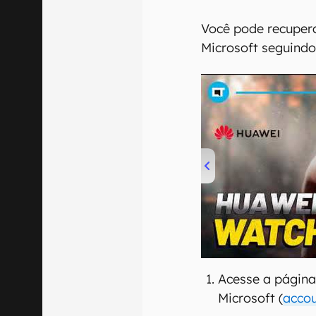
Você pode recuper
Microsoft seguindo
00:00
/
04:51
Acesse a página
Microsoft (
accou