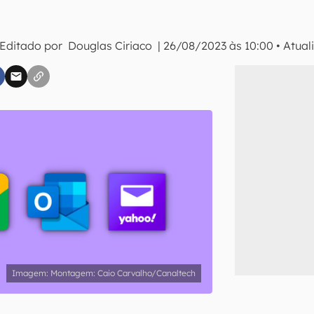
 Editado por
Douglas Ciriaco
|
26/08/2023 às 10:00
•
Atual
inscreva-se
li, aceito e concordo com os
Termos de Uso e Política de Privacidade do Ca
Montagem: Caio Carvalho/Canaltech