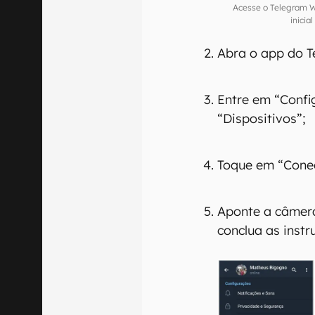
Acesse o Telegram W
inicia
Abra o app do T
Entre em “Confi
“Dispositivos”;
Toque em “Cone
Aponte a câmera
conclua as inst