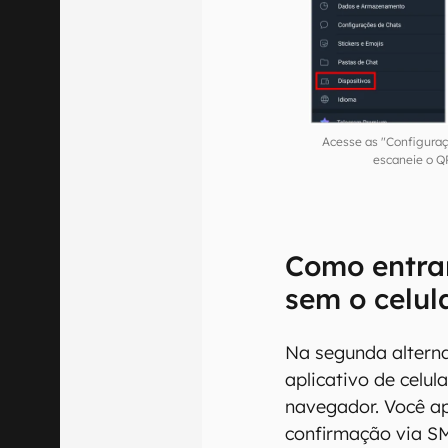
Acesse as "Configuraç
escaneie o Q
Como entra
sem o celul
Na segunda alterna
aplicativo de celul
navegador. Você ap
confirmação via S