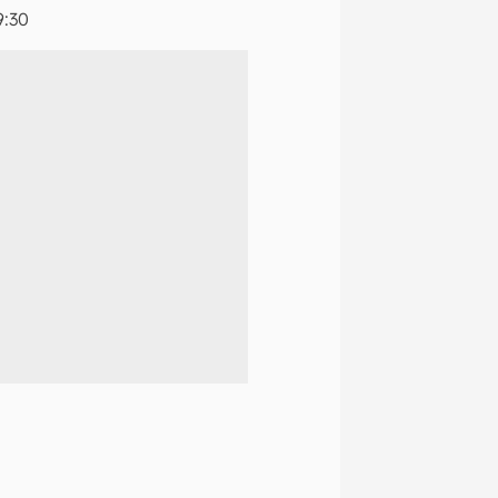
9:30
naltech.