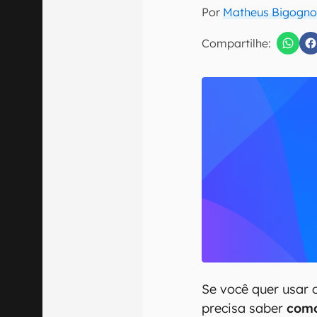
E-mail
Por
Matheus Bigogno
Compartilhe:
Confirmo que 
Se você quer usar 
precisa saber
como