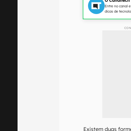
O Canaltech
Entre no canal 
dicas de tecnol
CON
Existem duas form