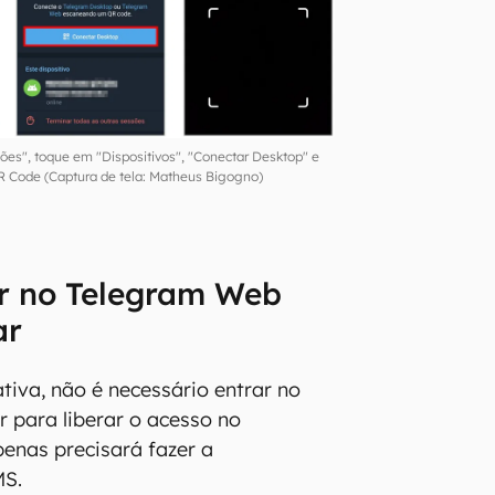
ões", toque em "Dispositivos", "Conectar Desktop" e
R Code (Captura de tela: Matheus Bigogno)
r no Telegram Web
ar
tiva, não é necessário entrar no
ar para liberar o acesso no
enas precisará fazer a
MS.