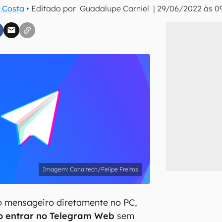
 Costa
• Editado por
Guadalupe Carniel
|
29/06/2022 às 0
inscreva-se
li, aceito e concordo com os
Termos de Uso e Política de Privacidade do Ca
Canaltech/Felipe Freitas
o mensageiro diretamente no PC,
 entrar no Telegram Web
sem