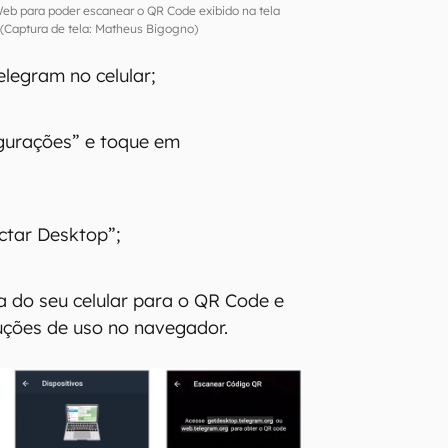
eb para poder escanear o QR Code exibido na tela
l (Captura de tela: Matheus Bigogno)
elegram no celular;
gurações” e toque em
ctar Desktop”;
 do seu celular para o QR Code e
ruções de uso no navegador.