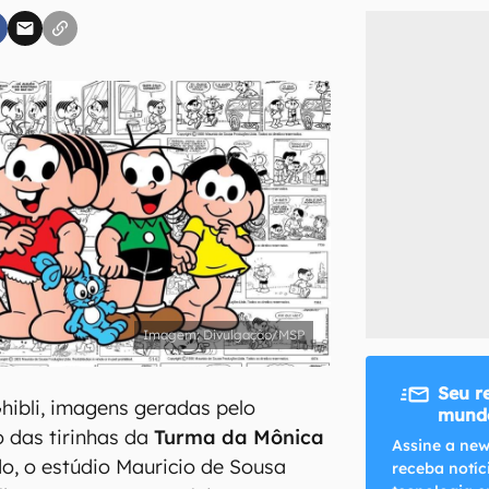
inscreva-se
li, aceito e concordo com os
Termos de Uso e Política de Privacidade do Ca
Divulgação/MSP
Seu r
hibli, imagens geradas pelo
mundo
 das tirinhas da
Turma da Mônica
Assine a new
do, o estúdio Mauricio de Sousa
receba notíc