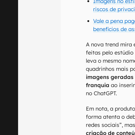
Imagens no estil
riscos de priva
Vale a pena pag
benefícios de a
A nova trend mira
feitas pelo estúdi
leva o mesmo nome
quadrinhos mais po
imagens geradas 
franquia
ao inseri
no ChatGPT.
Em nota, a produt
forma atenta o de
redes sociais”, ma
criação de conteú