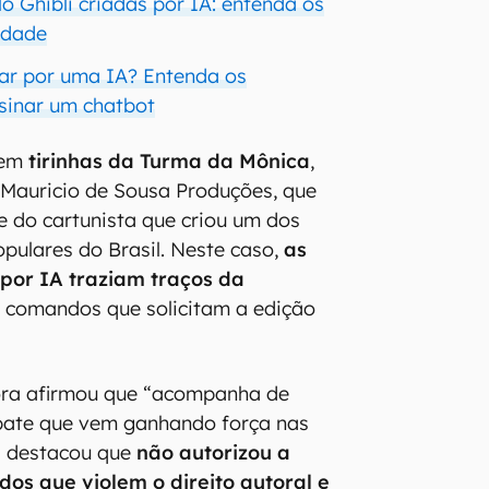
o Ghibli criadas por IA: entenda os
cidade
ar por uma IA? Entenda os
ssinar um chatbot
 em
tirinhas da Turma da Mônica
,
o Mauricio de Sousa Produções, que
 do cartunista que criou um dos
pulares do Brasil. Neste caso,
as
por IA traziam traços da
r comandos que solicitam a edição
ora afirmou que “acompanha de
bate que vem ganhando força nas
s destacou que
não autorizou a
dos que violem o direito autoral e