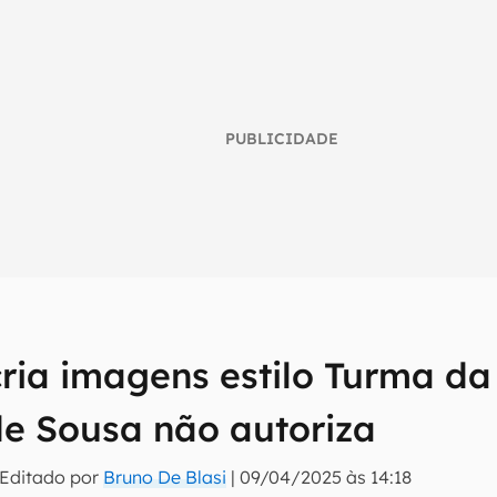
PUBLICIDADE
ria imagens estilo Turma da
umo inteligente do mundo tech!
de Sousa não autoriza
tter do Canaltech e receba notícias e reviews sobre tecnologia 
 Editado por
Bruno De Blasi
|
09/04/2025 às 14:18