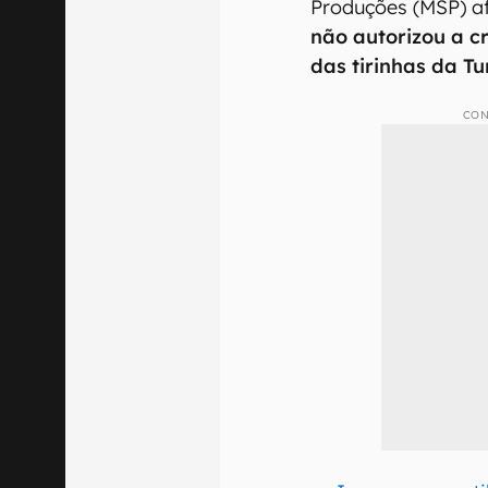
Produções (MSP) af
não autorizou a c
das tirinhas da T
CON