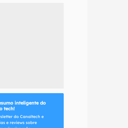
naltech.
esumo inteligente do
 tech!
sletter do Canaltech e
ias e reviews sobre