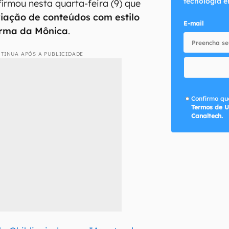
tecnologia e
irmou nesta quarta-feira (9) que
riação de conteúdos com estilo
E-mail
urma da Mônica
.
TINUA APÓS A PUBLICIDADE
Confirmo que
Termos de U
Canaltech.