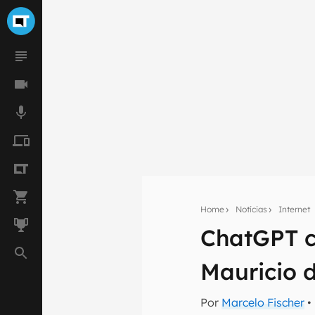
Home
Notícias
Internet
ChatGPT c
Seu res
Mauricio 
Assine a newsle
mão.
Por
Marcelo Fischer
•