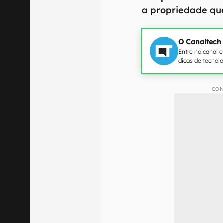
a propriedade qu
O Canaltech
Entre no canal 
dicas de tecnol
CON