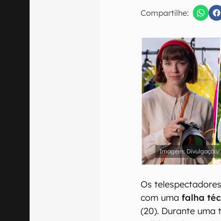
E-mail
Compartilhe:
Confirmo que 
Divulgação/F
Os telespectadore
com uma
falha té
(20). Durante uma 