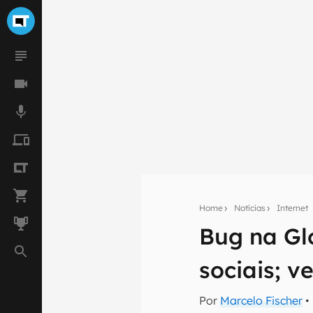
Home
Notícias
Internet
Bug na Glo
Seu res
sociais; 
Assine a newsle
mão.
Por
Marcelo Fischer
•