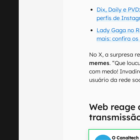
Dix, Daily e PVD
perfis de Insta
Lady Gaga no Ri
mais: confira os 
No X, a surpresa 
memes
. “Que louc
com medo! Invadir
usuário da rede soc
Web reage 
transmissão
O Canaltech