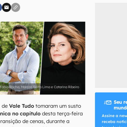
inscreva-se
li, aceito e concordo com os
Termos de Uso e Política de Privacidade do Ca
ábio Rocha, Marcos Serra Lima e Catarina Ribeiro
Seu r
s de
Vale Tudo
tomaram um susto
mundo
cnica
no capítulo
desta terça-feira
Assine a new
transição de cenas, durante a
receba notíc