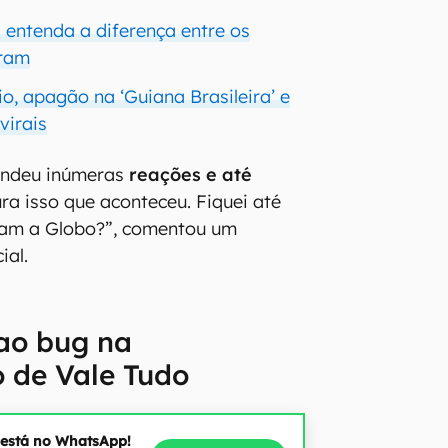
: entenda a diferença entre os
gram
o, apagão na ‘Guiana Brasileira’ e
virais
rendeu inúmeras
reações e até
ura isso que aconteceu. Fiquei até
am a Globo?”, comentou um
ial.
ao bug na
 de Vale Tudo
 está no WhatsApp!