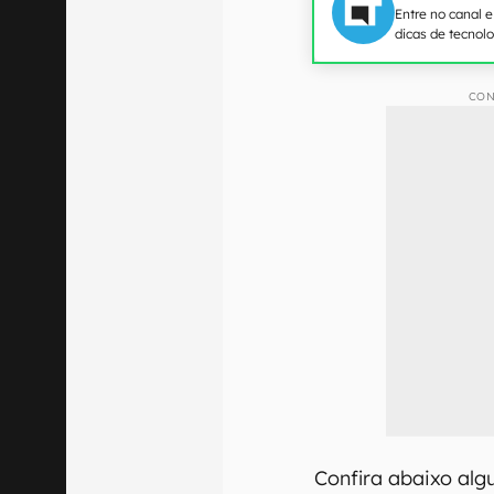
Entre no canal 
dicas de tecnol
CON
Confira abaixo al