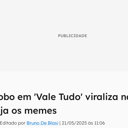
PUBLICIDADE
bo em 'Vale Tudo' viraliza n
umo inteligente do mundo tech!
veja os memes
tter do Canaltech e receba notícias e reviews sobre tecnologia 
 Editado por
Bruno De Blasi
|
21/05/2025 às 11:06