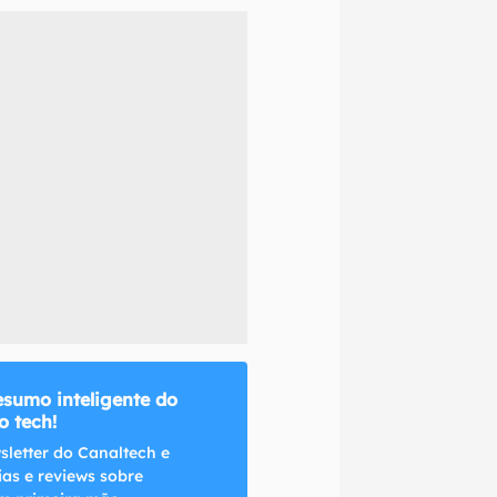
naltech.
esumo inteligente do
 tech!
sletter do Canaltech e
ias e reviews sobre