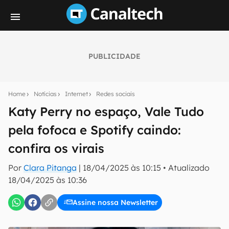
PUBLICIDADE
Seu resumo inteligente do mundo tech!
Assine a newsletter do Canaltech e receba
Home
Notícias
Internet
Redes sociais
notícias e reviews sobre tecnologia em primeira
mão.
Katy Perry no espaço, Vale Tudo
pela fofoca e Spotify caindo:
E-mail
confira os virais
Por
Clara Pitanga
|
18/04/2025 às 10:15
•
Atualizado
inscreva-se
18/04/2025 às 10:36
Assine nossa Newsletter
Confirmo que li, aceito e concordo com os
Termos de
Uso e Política de Privacidade do Canaltech.