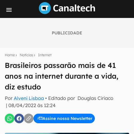
PUBLICIDADE
Seu resumo inteligente do mundo tech!
Assine a newsletter do Canaltech e receba
Home
Notícias
Internet
notícias e reviews sobre tecnologia em primeira
mão.
Brasileiros passarão mais de 41
anos na internet durante a vida,
E-mail
diz estudo
Por
Alveni Lisboa
• Editado por
Douglas Ciriaco
inscreva-se
|
08/04/2022 às 12:24
Assine nossa Newsletter
Confirmo que li, aceito e concordo com os
Termos de
Uso e Política de Privacidade do Canaltech.