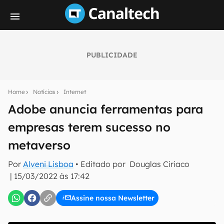
PUBLICIDADE
Seu resumo inteligente do mundo tech!
Assine a newsletter do Canaltech e receba
Home
Notícias
Internet
notícias e reviews sobre tecnologia em primeira
mão.
Adobe anuncia ferramentas para
empresas terem sucesso no
E-mail
metaverso
Por
Alveni Lisboa
• Editado por
Douglas Ciriaco
inscreva-se
|
15/03/2022 às 17:42
Assine nossa Newsletter
Confirmo que li, aceito e concordo com os
Termos de
Uso e Política de Privacidade do Canaltech.