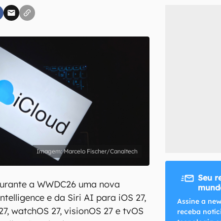
inscreva-se
li, aceito e concordo com os
Termos de Uso e Política de Privacidade do Ca
Marcelo Fischer/Canaltech
Seu r
durante a WWDC26 uma nova
mundo
telligence e da Siri AI para iOS 27,
Assine a new
7, watchOS 27, visionOS 27 e tvOS
receba notíc