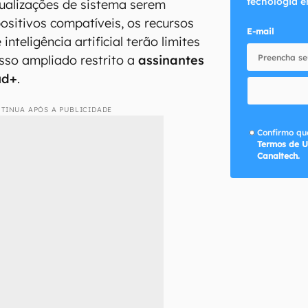
tecnologia e
tualizações de sistema serem
ositivos compatíveis, os recursos
E-mail
nteligência artificial terão limites
esso ampliado restrito a
assinantes
ud+
.
TINUA APÓS A PUBLICIDADE
Confirmo que
Termos de U
Canaltech.