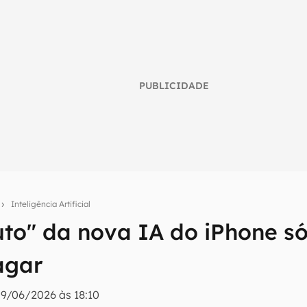
PUBLICIDADE
o
Inteligência Artificial
umo inteligente do mundo tech!
uto" da nova IA do iPhone só
tter do Canaltech e receba notícias e reviews sobre tecnologia 
agar
9/06/2026 às 18:10