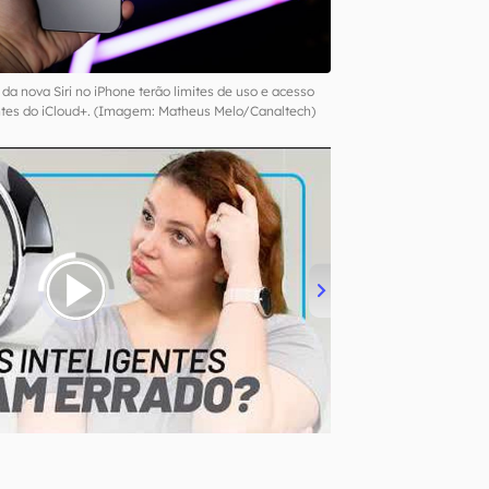
a nova Siri no iPhone terão limites de uso e acesso
antes do iCloud+. (Imagem: Matheus Melo/Canaltech)