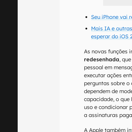
Seu iPhone vai 
Mais IA e outra
esperar do iOS 
As novas funções 
redesenhada
, qu
pessoal em mensage
executar ações ent
perguntas sobre o 
dependem de model
capacidade, o que 
uso e condicionar
a assinaturas paga
A Apple também in