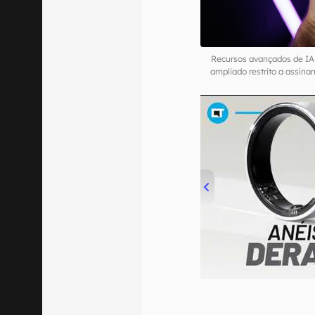
Recursos avançados de IA d
ampliado restrito a assin
00:00
/
21:11