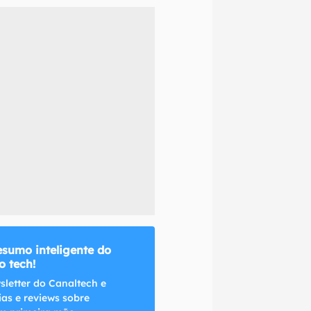
naltech.
esumo inteligente do
 tech!
sletter do Canaltech e
ias e reviews sobre