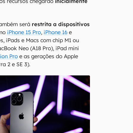
 os recursos chegarão
inicialmente
 também será
restrita a dispositivos
omo
iPhone 15 Pro
,
iPhone 16
e
s, iPads e Macs com chip M1 ou
acBook Neo (A18 Pro), iPad mini
ion Pro
e as gerações do Apple
ra 2 e SE 3).