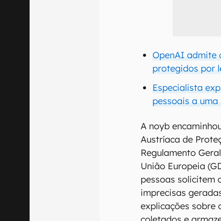
OpenAI admite 
protegidos por l
Especialista exp
pessoais a uma
A noyb encaminhou
Austríaca de Prot
Regulamento Geral
União Europeia (GD
pessoas solicitem 
imprecisas gerada
explicações sobre
coletados e armaz