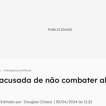
PUBLICIDADE
o
Inteligência Artificial
acusada de não combater a
umo inteligente do mundo tech!
tter do Canaltech e receba notícias e reviews sobre tecnologia 
 Editado por
Douglas Ciriaco
|
30/04/2024 às 11:22