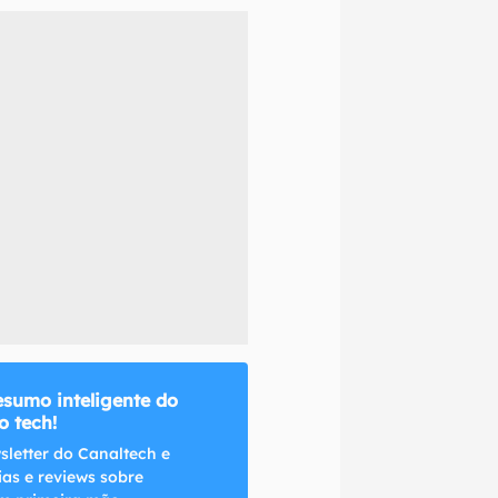
naltech.
esumo inteligente do
 tech!
sletter do Canaltech e
ias e reviews sobre