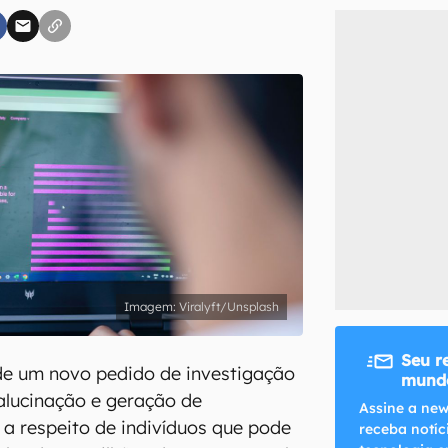
inscreva-se
li, aceito e concordo com os
Termos de Uso e Política de Privacidade do Ca
Viralyft/Unsplash
Seu r
de um novo pedido de investigação
mundo
alucinação e geração de
Assine a new
 a respeito de indivíduos que pode
receba notíc