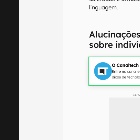
linguagem.
Alucinaçõe
sobre indiv
O Canaltech
Entre no canal 
dicas de tecnol
CON