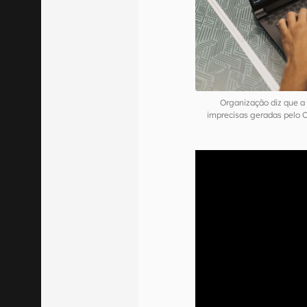
Organização diz que a
imprecisas geradas pelo 