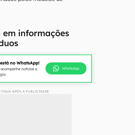
s em informações
íduos
 está no WhatsApp!
WhatsApp
e acompanhe notícias e
ogia
TINUA APÓS A PUBLICIDADE