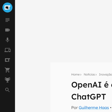
Home
Notícias
Inovaçã
OpenAI é 
Seu res
ChatGPT
Assine a newsle
mão.
Por
Guilherme Haas
•