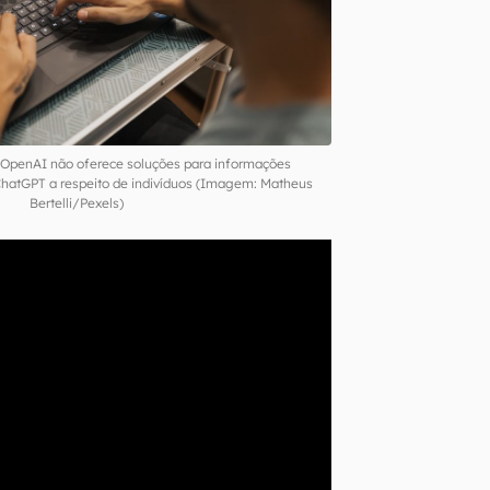
 OpenAI não oferece soluções para informações
ChatGPT a respeito de indivíduos (Imagem: Matheus
Bertelli/Pexels)