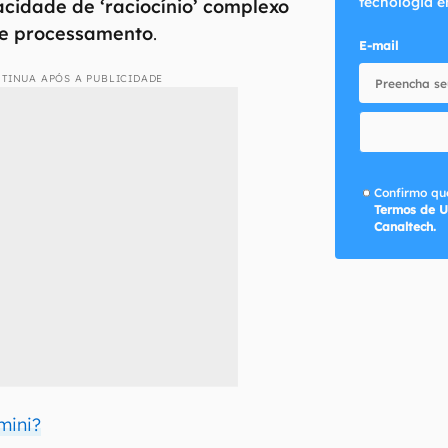
tecnologia e
cidade de ‘raciocínio’ complexo
de processamento
.
E-mail
TINUA APÓS A PUBLICIDADE
Confirmo que
Termos de U
Canaltech.
mini?