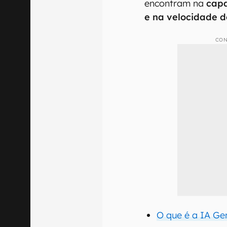
encontram na
capa
e na velocidade 
CON
O que é a IA Ge