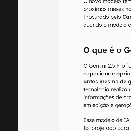
O novo modelo tem
próximos meses no 
Procurado pelo
Ca
quando o modelo c
O que é o G