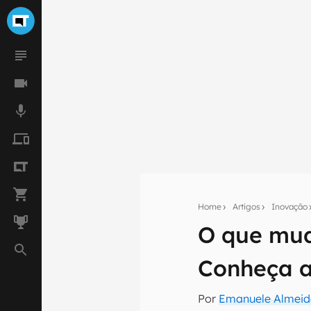
Home
Artigos
Inovação
O que muda
Seu res
Conheça a
Assine a newsle
mão.
Por
Emanuele Almei