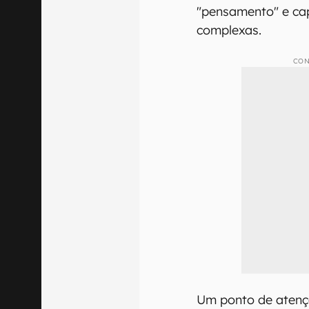
O Gemini 2.5 Pro f
capacidade aprim
antes mesmo de g
tecnologia realiza
informações de gr
em edição e geraçã
Esse modelo de IA
foi projetado para
"pensamento" e ca
complexas.
CON