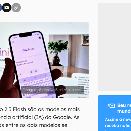
inscreva-se
li, aceito e concordo com os
Termos de Uso e Política de Privacidade do Ca
Bruno De Blasi/Canaltech
Seu r
 o 2.5 Flash são os modelos mais
mundo
ncia artificial (IA) do Google. As
Assine a new
as entre os dois modelos se
receba notíc