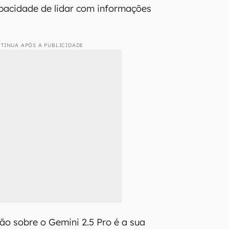
oi modelado para ter uma
orada de raciocínio complexo
erar a resposta
. Dessa forma, a
 uma análise profunda de
ande complexidade, principalmente
o de código.
 também é multimodal avançado e
 tarefas que exigem mais
pacidade de lidar com informações
TINUA APÓS A PUBLICIDADE