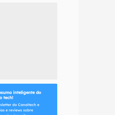
naltech.
esumo inteligente do
 tech!
sletter do Canaltech e
ias e reviews sobre