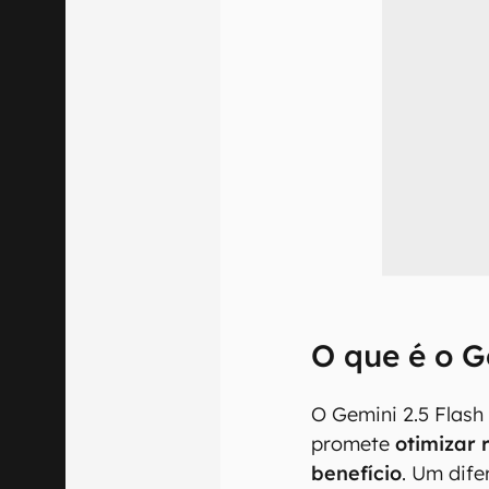
O que é o G
O Gemini 2.5 Flash
promete
otimizar 
benefício
. Um dife