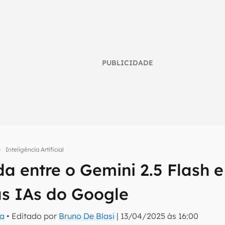
PUBLICIDADE
Inteligência Artificial
 entre o Gemini 2.5 Flash e
umo inteligente do mundo tech!
s IAs do Google
tter do Canaltech e receba notícias e reviews sobre tecnologia 
da
• Editado por
Bruno De Blasi
|
13/04/2025 às 16:00