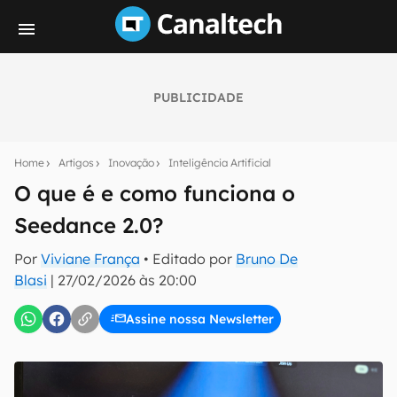
PUBLICIDADE
Seu resumo inteligente do mundo tech!
Assine a newsletter do Canaltech e receba
Home
Artigos
Inovação
Inteligência Artificial
notícias e reviews sobre tecnologia em primeira
mão.
O que é e como funciona o
Seedance 2.0?
E-mail
Por
Viviane França
• Editado por
Bruno De
Blasi
|
27/02/2026 às 20:00
inscreva-se
Assine nossa Newsletter
Confirmo que li, aceito e concordo com os
Termos de
Uso e Política de Privacidade do Canaltech.