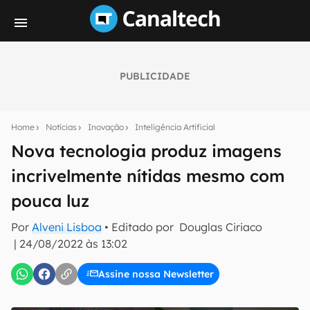
PUBLICIDADE
Seu resumo inteligente do mundo tech!
Assine a newsletter do Canaltech e receba
Home
Notícias
Inovação
Inteligência Artificial
notícias e reviews sobre tecnologia em primeira
mão.
Nova tecnologia produz imagens
incrivelmente nítidas mesmo com
E-mail
pouca luz
Por
Alveni Lisboa
• Editado por
Douglas Ciriaco
inscreva-se
|
24/08/2022 às 13:02
Assine nossa Newsletter
Confirmo que li, aceito e concordo com os
Termos de
Uso e Política de Privacidade do Canaltech.