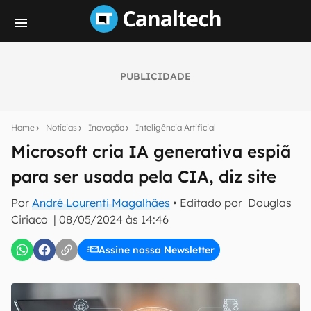
PUBLICIDADE
Seu resumo inteligente do mundo tech!
Assine a newsletter do Canaltech e receba
Home
Notícias
Inovação
Inteligência Artificial
notícias e reviews sobre tecnologia em primeira
mão.
Microsoft cria IA generativa espiã
para ser usada pela CIA, diz site
E-mail
Por
André Lourenti Magalhães
• Editado por
Douglas
Ciriaco
|
08/05/2024 às 14:46
inscreva-se
Assine nossa Newsletter
Confirmo que li, aceito e concordo com os
Termos de
Uso e Política de Privacidade do Canaltech.