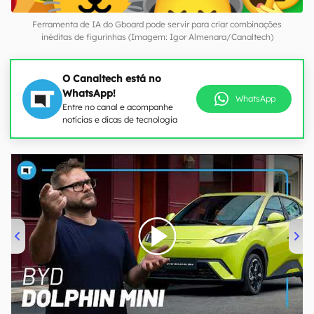
Ferramenta de IA do Gboard pode servir para criar combinações
inéditas de figurinhas (Imagem: Igor Almenara/Canaltech)
O Canaltech está no
WhatsApp!
WhatsApp
Entre no canal e acompanhe
notícias e dicas de tecnologia
00:00
/
04:07