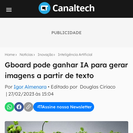
PUBLICIDADE
Seu resumo inteligente do mundo tech!
Assine a newsletter do Canaltech e receba
Home
Notícias
Inovação
Inteligência Artificial
notícias e reviews sobre tecnologia em primeira
mão.
Gboard pode ganhar IA para gerar
imagens a partir de texto
E-mail
Por
Igor Almenara
• Editado por
Douglas Ciriaco
|
27/02/2023 às 15:04
inscreva-se
Assine nossa Newsletter
Confirmo que li, aceito e concordo com os
Termos de
Uso e Política de Privacidade do Canaltech.