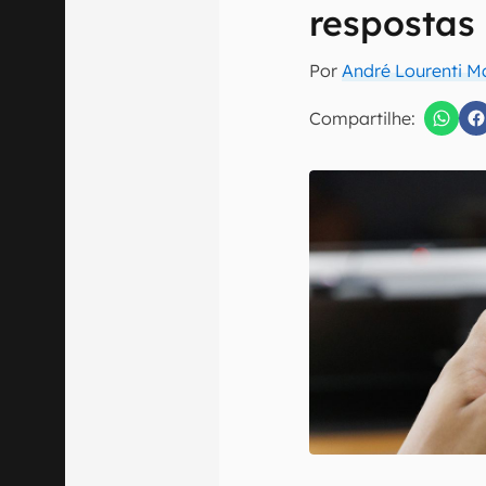
E-mail
respostas
Por
André Lourenti 
Compartilhe:
Confirmo que 