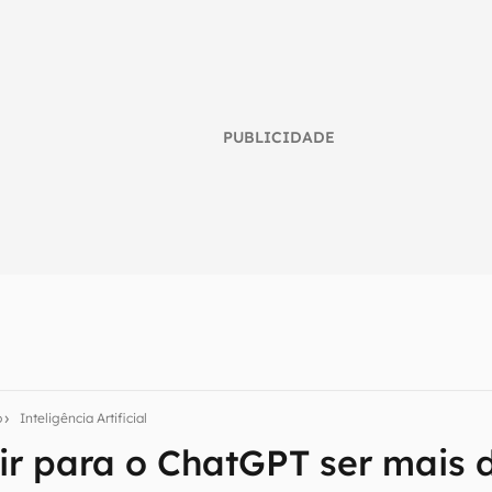
PUBLICIDADE
umo inteligente do mundo tech!
o
Inteligência Artificial
tter do Canaltech e receba notícias e reviews sobre tecnologia 
r para o ChatGPT ser mais d