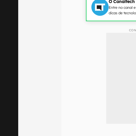
O Canaltech
Entre no canal 
dicas de tecnol
CON