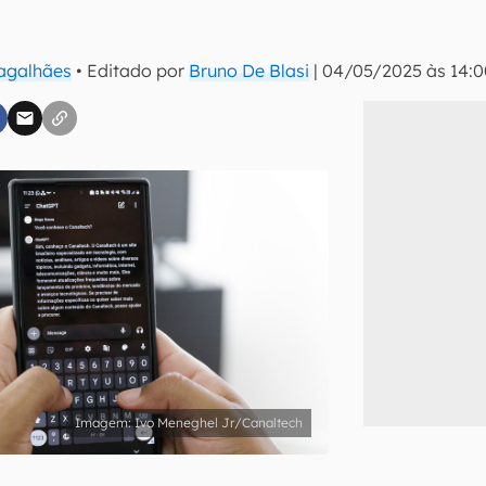
Magalhães
• Editado por
Bruno De Blasi
|
04/05/2025 às 14:0
inscreva-se
li, aceito e concordo com os
Termos de Uso e Política de Privacidade do Ca
Ivo Meneghel Jr/Canaltech