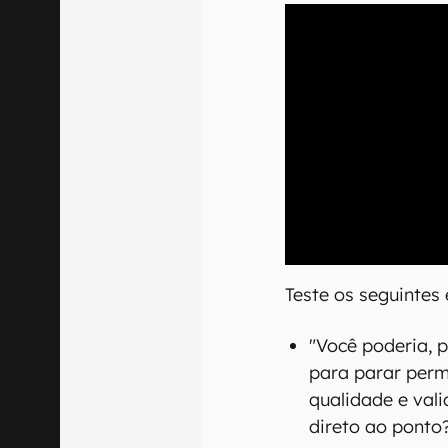
00:00
/
04:52
Teste os seguintes
"Você poderia, 
para parar per
qualidade e val
direto ao ponto