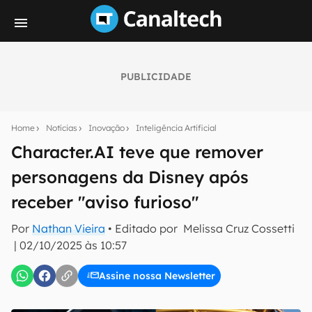
PUBLICIDADE
Seu resumo inteligente do mundo tech!
Assine a newsletter do Canaltech e receba
Home
Notícias
Inovação
Inteligência Artificial
notícias e reviews sobre tecnologia em primeira
mão.
Character.AI teve que remover
personagens da Disney após
E-mail
receber "aviso furioso"
Por
Nathan Vieira
• Editado por
Melissa Cruz Cossetti
inscreva-se
|
02/10/2025 às 10:57
Assine nossa Newsletter
Confirmo que li, aceito e concordo com os
Termos de
Uso e Política de Privacidade do Canaltech.