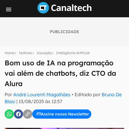
PUBLICIDADE
Seu resumo inteligente do mundo tech!
Assine a newsletter do Canaltech e receba
Home
Notícias
Inovação
Inteligência Artificial
notícias e reviews sobre tecnologia em primeira
mão.
Bom uso de IA na programação
vai além de chatbots, diz CTO da
E-mail
Alura
Por
André Lourenti Magalhães
• Editado por
Bruno De
inscreva-se
Blasi
|
13/08/2025 às 12:57
Assine nossa Newsletter
Confirmo que li, aceito e concordo com os
Termos de
Uso e Política de Privacidade do Canaltech.