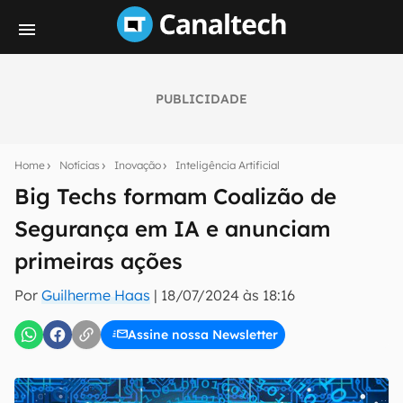
PUBLICIDADE
Seu resumo inteligente do mundo tech!
Assine a newsletter do Canaltech e receba
Home
Notícias
Inovação
Inteligência Artificial
notícias e reviews sobre tecnologia em primeira
mão.
Big Techs formam Coalizão de
Segurança em IA e anunciam
E-mail
primeiras ações
Por
Guilherme Haas
|
18/07/2024 às 18:16
inscreva-se
Assine nossa Newsletter
Confirmo que li, aceito e concordo com os
Termos de
Uso e Política de Privacidade do Canaltech.