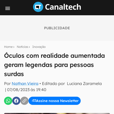
PUBLICIDADE
Seu resumo inteligente do mundo tech!
Assine a newsletter do Canaltech e receba
Home
Notícias
Inovação
notícias e reviews sobre tecnologia em primeira
mão.
Óculos com realidade aumentada
geram legendas para pessoas
E-mail
surdas
Por
Nathan Vieira
• Editado por
Luciana Zaramela
inscreva-se
|
07/08/2023 às 19:40
Assine nossa Newsletter
Confirmo que li, aceito e concordo com os
Termos de
Uso e Política de Privacidade do Canaltech.