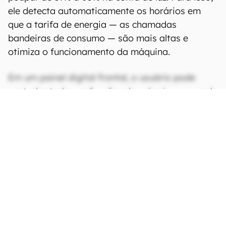
ele detecta automaticamente os horários em
que a tarifa de energia — as chamadas
bandeiras de consumo — são mais altas e
otimiza o funcionamento da máquina.
Em um painel digital frontal, o usuário pode
controlar todas as funções da máquina e, por ela
ter suporte ao SmartThings, ainda é possível
controlar outros dispositivos ou até atender
chamadas no smartphone pareado.
CONTINUA APÓS A PUBLICIDADE