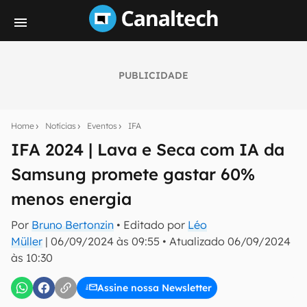
PUBLICIDADE
Seu resumo inteligente do mundo tech!
Assine a newsletter do Canaltech e receba
Home
Notícias
Eventos
IFA
notícias e reviews sobre tecnologia em primeira
mão.
IFA 2024 | Lava e Seca com IA da
Samsung promete gastar 60%
E-mail
menos energia
Por
Bruno Bertonzin
• Editado por
Léo
inscreva-se
Müller
|
06/09/2024 às 09:55
•
Atualizado
06/09/2024
às 10:30
Confirmo que li, aceito e concordo com os
Termos de
Uso e Política de Privacidade do Canaltech.
Assine nossa Newsletter