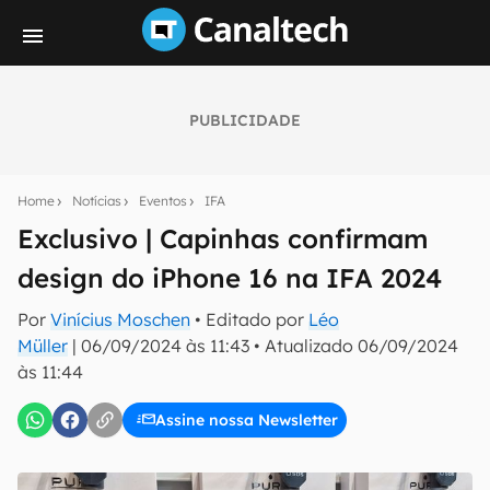
PUBLICIDADE
Seu resumo inteligente do mundo tech!
Assine a newsletter do Canaltech e receba
Home
Notícias
Eventos
IFA
notícias e reviews sobre tecnologia em primeira
mão.
Exclusivo | Capinhas confirmam
design do iPhone 16 na IFA 2024
E-mail
Por
Vinícius Moschen
• Editado por
Léo
Müller
|
06/09/2024 às 11:43
•
Atualizado
06/09/2024
às 11:44
inscreva-se
Assine nossa Newsletter
Confirmo que li, aceito e concordo com os
Termos de
Uso e Política de Privacidade do Canaltech.