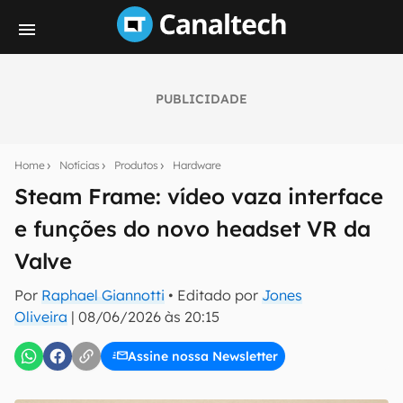
PUBLICIDADE
Seu resumo inteligente do mundo tech!
Assine a newsletter do Canaltech e receba
Home
Notícias
Produtos
Hardware
notícias e reviews sobre tecnologia em primeira
mão.
Steam Frame: vídeo vaza interface
e funções do novo headset VR da
E-mail
Valve
Por
Raphael Giannotti
• Editado por
Jones
inscreva-se
Oliveira
|
08/06/2026 às 20:15
Assine nossa Newsletter
Confirmo que li, aceito e concordo com os
Termos de
Uso e Política de Privacidade do Canaltech.