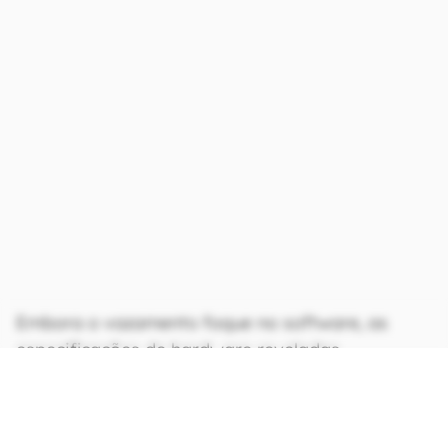
Embora o vazamento foque no software, as
especificações de hardware reveladas
anteriormente pela Valve incluem processador
Snapdragon 8 Gen 3 e 16 GB de memória
LPDDR5X
,
até 1 TB de armazenamento
,
telas