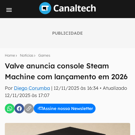
PUBLICIDADE
Seu resumo inteligente do mundo tech!
Assine a newsletter do Canaltech e receba
Home
Notícias
Games
notícias e reviews sobre tecnologia em primeira
mão.
Valve anuncia console Steam
Machine com lançamento em 2026
E-mail
Por
Diego Corumba
|
12/11/2025 às 16:34
•
Atualizado
12/11/2025 às 17:07
inscreva-se
Assine nossa Newsletter
Confirmo que li, aceito e concordo com os
Termos de
Uso e Política de Privacidade do Canaltech.