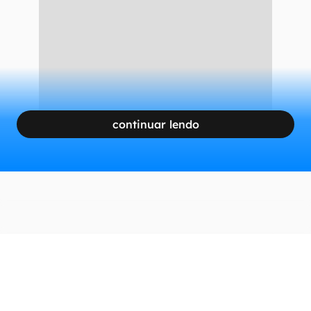
será adotada ou se eles vão manter seu
posicionamento distante de nosso país.
CONTINUA APÓS A PUBLICIDADE
continuar lendo