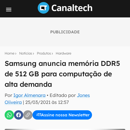
PUBLICIDADE
Seu resumo inteligente do mundo tech!
Assine a newsletter do Canaltech e receba
Home
Notícias
Produtos
Hardware
notícias e reviews sobre tecnologia em primeira
mão.
Samsung anuncia memória DDR5
de 512 GB para computação de
E-mail
alta demanda
Por
Igor Almenara
• Editado por
Jones
inscreva-se
Oliveira
|
25/03/2021 às 12:57
Assine nossa Newsletter
Confirmo que li, aceito e concordo com os
Termos de
Uso e Política de Privacidade do Canaltech.