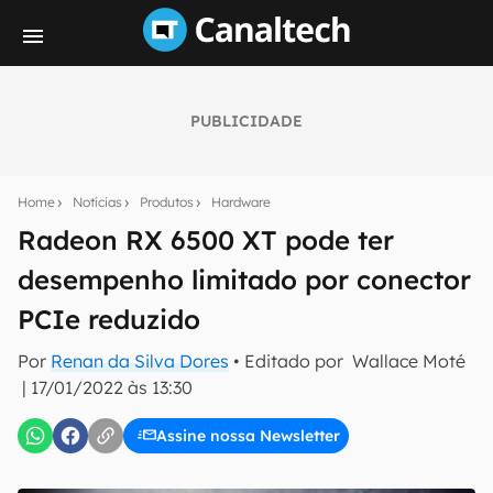
PUBLICIDADE
Seu resumo inteligente do mundo tech!
Assine a newsletter do Canaltech e receba
Home
Notícias
Produtos
Hardware
notícias e reviews sobre tecnologia em primeira
mão.
Radeon RX 6500 XT pode ter
desempenho limitado por conector
E-mail
PCIe reduzido
Por
Renan da Silva Dores
• Editado por
Wallace Moté
inscreva-se
|
17/01/2022 às 13:30
Assine nossa Newsletter
Confirmo que li, aceito e concordo com os
Termos de
Uso e Política de Privacidade do Canaltech.