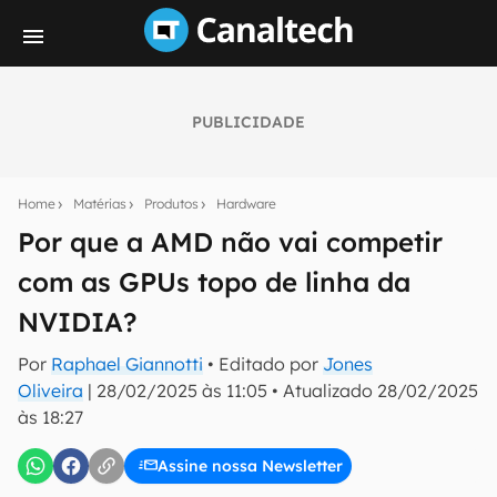
PUBLICIDADE
Seu resumo inteligente do mundo tech!
Assine a newsletter do Canaltech e receba
Home
Matérias
Produtos
Hardware
notícias e reviews sobre tecnologia em primeira
mão.
Por que a AMD não vai competir
com as GPUs topo de linha da
E-mail
NVIDIA?
Por
Raphael Giannotti
• Editado por
Jones
inscreva-se
Oliveira
|
28/02/2025 às 11:05
•
Atualizado
28/02/2025
às 18:27
Confirmo que li, aceito e concordo com os
Termos de
Uso e Política de Privacidade do Canaltech.
Assine nossa Newsletter