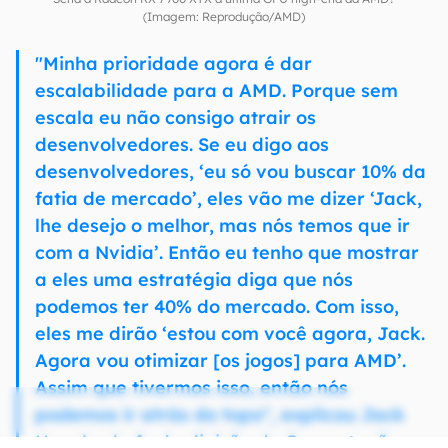
(Imagem: Reprodução/AMD)
"Minha prioridade agora é dar
escalabilidade para a AMD. Porque sem
escala eu não consigo atrair os
desenvolvedores. Se eu digo aos
desenvolvedores, ‘eu só vou buscar 10% da
fatia de mercado’, eles vão me dizer ‘Jack,
lhe desejo o melhor, mas nós temos que ir
com a Nvidia’. Então eu tenho que mostrar
a eles uma estratégia diga que nós
podemos ter 40% do mercado. Com isso,
eles me dirão ‘estou com você agora, Jack.
Agora vou otimizar [os jogos] para AMD’.
Assim que tivermos isso, então nós
podemos ir atrás do topo", explicou Jack
Huynh, chefe da divisão de Computação e