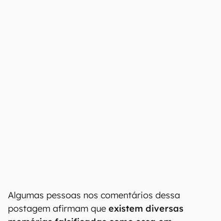
fibra de vidro
. Olhando com atenção, dá para
notar que as bordas são arredondadas e as
extremidades estão lixadas, com acabamento
muito aquém de um módulo de verdade. Ou seja,
mais uma tentativa de golpe, provavelmente
com ofertas encantadoras, para pegar um
usuário desesperado querendo preços baixos
nessa época de crise.