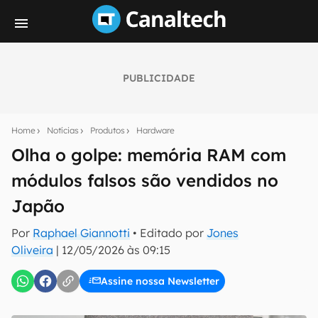
PUBLICIDADE
Seu resumo inteligente do mundo tech!
Assine a newsletter do Canaltech e receba
Home
Notícias
Produtos
Hardware
notícias e reviews sobre tecnologia em primeira
mão.
Olha o golpe: memória RAM com
módulos falsos são vendidos no
E-mail
Japão
Por
Raphael Giannotti
• Editado por
Jones
inscreva-se
Oliveira
|
12/05/2026 às 09:15
Assine nossa Newsletter
Confirmo que li, aceito e concordo com os
Termos de
Uso e Política de Privacidade do Canaltech.