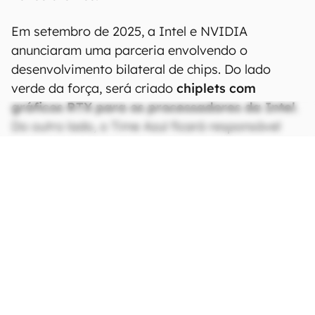
Em setembro de 2025, a Intel e NVIDIA
anunciaram uma parceria envolvendo o
desenvolvimento bilateral de chips. Do lado
verde da força, será criado
chiplets com
gráficos RTX para os processadores da Intel
.
Do outro lado, o Time Azul ficará responsável
por criar
processadores x86
para a NVIDIA,
que integrará esses produtos à suas
plataformas de IA.
CONTINUA APÓS A PUBLICIDADE