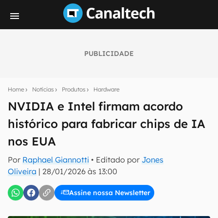
PUBLICIDADE
Seu resumo inteligente do mundo tech!
Assine a newsletter do Canaltech e receba
Home
Notícias
Produtos
Hardware
notícias e reviews sobre tecnologia em primeira
mão.
NVIDIA e Intel firmam acordo
histórico para fabricar chips de IA
E-mail
nos EUA
Por
Raphael Giannotti
• Editado por
Jones
inscreva-se
Oliveira
|
28/01/2026 às 13:00
Assine nossa Newsletter
Confirmo que li, aceito e concordo com os
Termos de
Uso e Política de Privacidade do Canaltech.