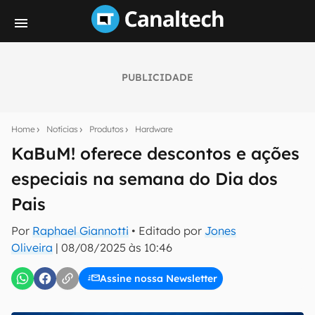
PUBLICIDADE
Seu resumo inteligente do mundo tech!
Assine a newsletter do Canaltech e receba
Home
Notícias
Produtos
Hardware
notícias e reviews sobre tecnologia em primeira
mão.
KaBuM! oferece descontos e ações
especiais na semana do Dia dos
E-mail
Pais
Por
Raphael Giannotti
• Editado por
Jones
inscreva-se
Oliveira
|
08/08/2025 às 10:46
Assine nossa Newsletter
Confirmo que li, aceito e concordo com os
Termos de
Uso e Política de Privacidade do Canaltech.