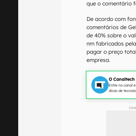
que o comentário f
De acordo com font
comentários de Gel
de 40% sobre o val
nm fabricados pela
pagar o preço tota
empresa.
O Canaltech
Entre no canal 
dicas de tecnol
CON