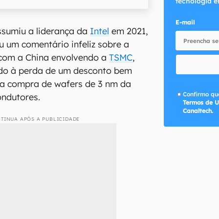
tecnologia e
E-mail
ssumiu a liderança da
Intel
em 2021,
u um comentário infeliz sobre a
 com a China envolvendo a
TSMC
,
ado à perda de um desconto bem
a compra de wafers de 3 nm da
Confirmo que
ondutores.
Termos de U
Canaltech.
TINUA APÓS A PUBLICIDADE