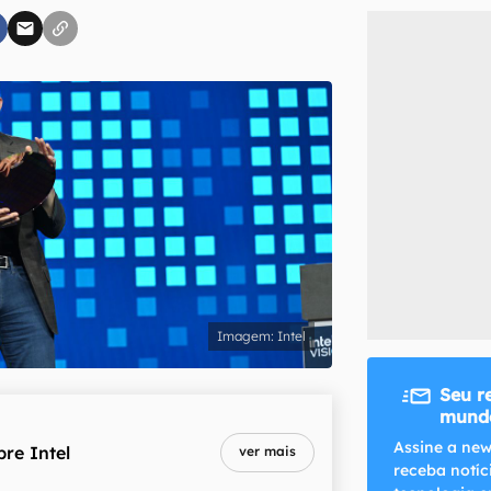
inscreva-se
li, aceito e concordo com os
Termos de Uso e Política de Privacidade do Ca
Intel
Seu r
mundo
Assine a new
bre
Intel
ver mais
receba notíc