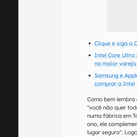
Clique e siga o
Intel Core Ultr
na maior vareji
Samsung e Appl
comprar a Intel
Como bem lembra a 
"você não quer to
numa fábrica em T
ano, ele compleme
lugar seguro". Log