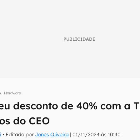
PUBLICIDADE
Hardware
umo inteligente do mundo tech!
deu desconto de 40% com a 
tter do Canaltech e receba notícias e reviews sobre tecnologia 
os do CEO
i
• Editado por
Jones Oliveira
|
01/11/2024 às 10:40