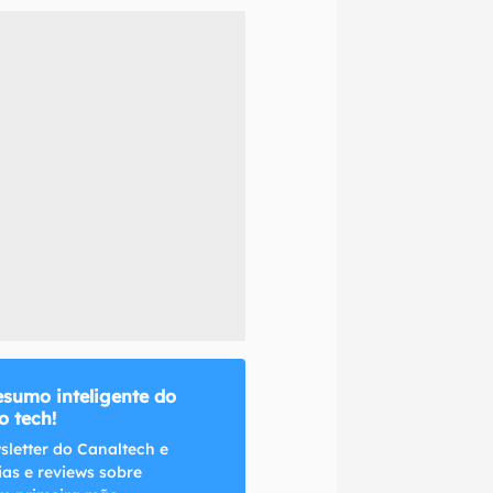
naltech.
esumo inteligente do
 tech!
sletter do Canaltech e
ias e reviews sobre