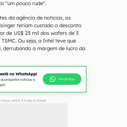
oi "um pouco rude".
es da agëncia de notícias, os
singer teriam custado o desconto
or de US$ 23 mil dos wafers de 3
 TSMC. Ou seja, a Intel teve que
l, derrubando a margem de lucro da
 está no WhatsApp!
WhatsApp
e acompanhe notícias e
ogia
TINUA APÓS A PUBLICIDADE