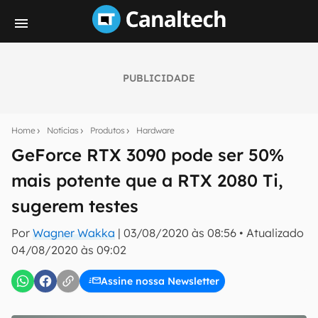
PUBLICIDADE
Seu resumo inteligente do mundo tech!
Assine a newsletter do Canaltech e receba
Home
Notícias
Produtos
Hardware
notícias e reviews sobre tecnologia em primeira
mão.
GeForce RTX 3090 pode ser 50%
mais potente que a RTX 2080 Ti,
E-mail
sugerem testes
Por
Wagner Wakka
|
03/08/2020 às 08:56
•
Atualizado
inscreva-se
04/08/2020 às 09:02
Assine nossa Newsletter
Confirmo que li, aceito e concordo com os
Termos de
Uso e Política de Privacidade do Canaltech.