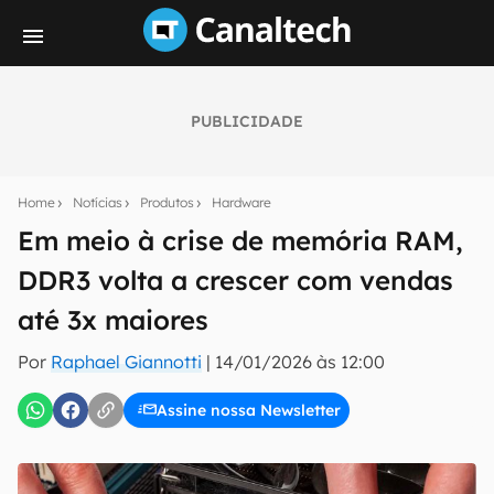
PUBLICIDADE
Seu resumo inteligente do mundo tech!
Assine a newsletter do Canaltech e receba
Home
Notícias
Produtos
Hardware
notícias e reviews sobre tecnologia em primeira
mão.
Em meio à crise de memória RAM,
DDR3 volta a crescer com vendas
E-mail
até 3x maiores
Por
Raphael Giannotti
|
14/01/2026 às 12:00
inscreva-se
Assine nossa Newsletter
Confirmo que li, aceito e concordo com os
Termos de
Uso e Política de Privacidade do Canaltech.