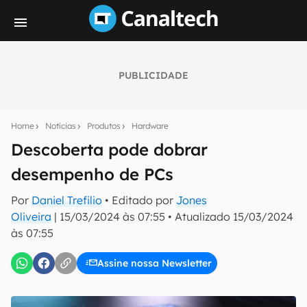
PUBLICIDADE
Seu resumo inteligente do mundo tech!
Assine a newsletter do Canaltech e receba
Home
Notícias
Produtos
Hardware
notícias e reviews sobre tecnologia em primeira
mão.
Descoberta pode dobrar
desempenho de PCs
E-mail
Por
Daniel Trefilio
• Editado por
Jones
Oliveira
|
15/03/2024 às 07:55
•
Atualizado
15/03/2024
às 07:55
inscreva-se
Assine nossa Newsletter
Confirmo que li, aceito e concordo com os
Termos de
Uso e Política de Privacidade do Canaltech.