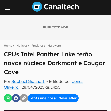
PUBLICIDADE
Seu resumo inteligente do mundo tech!
Assine a newsletter do Canaltech e receba
Home
Notícias
Produtos
Hardware
notícias e reviews sobre tecnologia em primeira
mão.
CPUs Intel Panther Lake terão
novos núcleos Darkmont e Cougar
E-mail
Cove
Por
Raphael Giannotti
• Editado por
Jones
inscreva-se
Oliveira
|
28/04/2025 às 14:55
Assine nossa Newsletter
Confirmo que li, aceito e concordo com os
Termos de
Uso e Política de Privacidade do Canaltech.