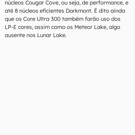
Possível configuração dos
Panther Lake
Segundo um vazamento anterior, o lineup
Panther Lake terá configurações envolvendo 4
núcleos Cougar Cove, ou seja, de performance, e
até 8 núcleos eficientes Darkmont. É dito ainda
que os Core Ultra 300 também farão uso dos
LP-E cores, assim como os Meteor Lake, algo
ausente nos Lunar Lake.