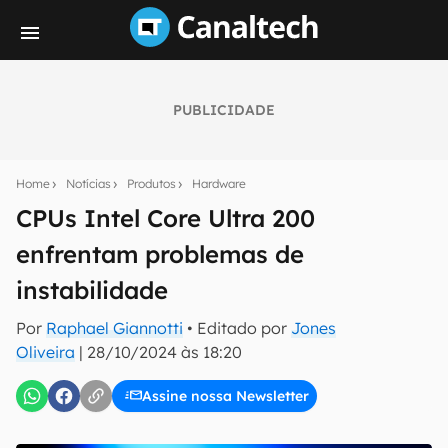
PUBLICIDADE
Seu resumo inteligente do mundo tech!
Assine a newsletter do Canaltech e receba
Home
Notícias
Produtos
Hardware
notícias e reviews sobre tecnologia em primeira
mão.
CPUs Intel Core Ultra 200
enfrentam problemas de
E-mail
instabilidade
Por
Raphael Giannotti
• Editado por
Jones
inscreva-se
Oliveira
|
28/10/2024 às 18:20
Assine nossa Newsletter
Confirmo que li, aceito e concordo com os
Termos de
Uso e Política de Privacidade do Canaltech.