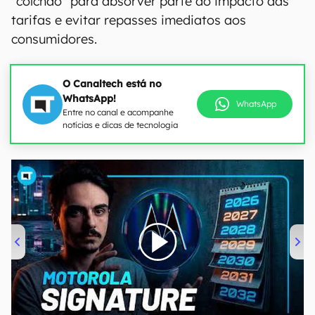
"colchão" para absorver parte do impacto das
tarifas e evitar repasses imediatos aos
consumidores.
O Canaltech está no
WhatsApp!
WhatsApp
Entre no canal e acompanhe
notícias e dicas de tecnologia
00:00
/
20:46