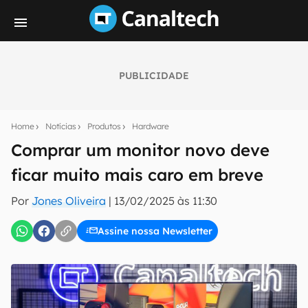
PUBLICIDADE
Seu resumo inteligente do mundo tech!
Assine a newsletter do Canaltech e receba
Home
Notícias
Produtos
Hardware
notícias e reviews sobre tecnologia em primeira
mão.
Comprar um monitor novo deve
ficar muito mais caro em breve
E-mail
Por
Jones Oliveira
|
13/02/2025 às 11:30
Assine nossa Newsletter
inscreva-se
Confirmo que li, aceito e concordo com os
Termos de
Uso e Política de Privacidade do Canaltech.