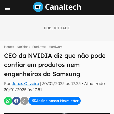
PUBLICIDADE
Seu resumo inteligente do mundo tech!
Assine a newsletter do Canaltech e receba
Home
Notícias
Produtos
Hardware
notícias e reviews sobre tecnologia em primeira
mão.
CEO da NVIDIA diz que não pode
confiar em produtos nem
E-mail
engenheiros da Samsung
Por
Jones Oliveira
|
30/01/2025 às 17:25
•
Atualizado
inscreva-se
30/01/2025 às 17:51
Assine nossa Newsletter
Confirmo que li, aceito e concordo com os
Termos de
Uso e Política de Privacidade do Canaltech.