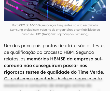
Para CEO da NVIDIA, mudanças frequentes no alto escalão da
Samsung prejudicam trabalho de engenheiros e confiabilidade do
processo HBM (Imagem: Reprodução/Samsung)
Um dos principais pontos de atrito são os testes
de qualificação do processo HBM. Segundo
relatos, as
memórias HBM3E da empresa sul-
coreana não conseguiram passar nos
rigorosos testes de qualidade do Time Verde
.
Os problemas apontados incluem aquecimento
excessivo e consumo de energia acima do
esperado, questões críticas para o desempenho
de GPUs de alta performance, especialmente as
voltadas para aplicações de inteligência